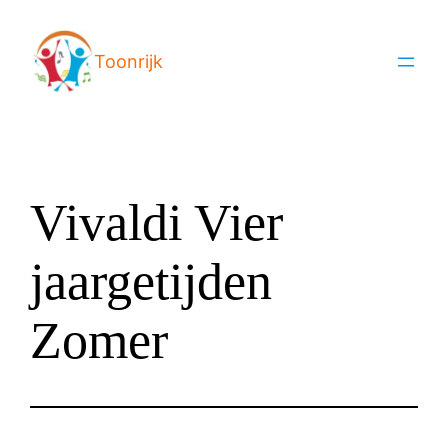
Ga
naar
Toonrijk
de
inhoud
Vivaldi Vier
jaargetijden
Zomer