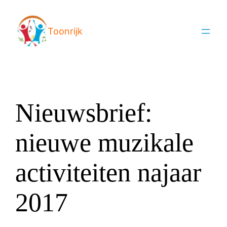
Ga
naar
Toonrijk
de
inhoud
Nieuwsbrief:
nieuwe muzikale
activiteiten najaar
2017