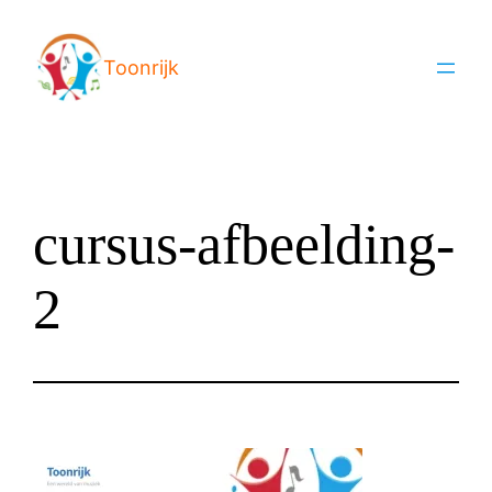
Ga
naar
Toonrijk
de
inhoud
cursus-afbeelding-
2